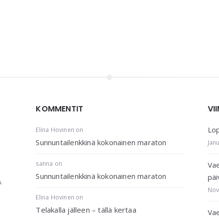
KOMMENTIT
VI
Lop
Elina Hovinen
on
Sunnuntailenkkinä kokonainen maraton
Jan
,
sanna
on
Vae
Sunnuntailenkkinä kokonainen maraton
päi
.
Nov
Elina Hovinen
on
Telakalla jälleen – tällä kertaa
Vae