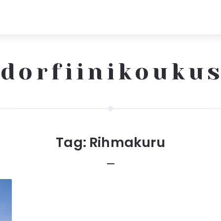
dorfiinikouku
Tag:
Rihmakuru