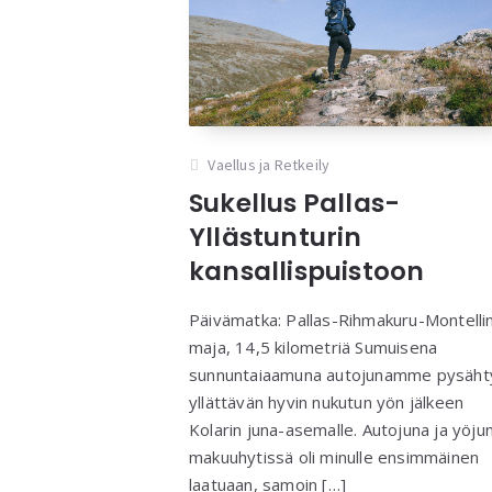
Vaellus ja Retkeily
Sukellus Pallas-
Yllästunturin
kansallispuistoon
Päivämatka: Pallas-Rihmakuru-Montelli
maja, 14,5 kilometriä Sumuisena
sunnuntaiaamuna autojunamme pysäht
yllättävän hyvin nukutun yön jälkeen
Kolarin juna-asemalle. Autojuna ja yöju
makuuhytissä oli minulle ensimmäinen
laatuaan, samoin […]