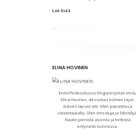
Lue lisää
Widgets
ELINA HOVINEN
Endorfiinikoukussa-blogia kirjoitan minä
Elina Hovinen, 44-vuotias kolmen täysi-
ikäisen lapsen äiti. Olen päivätöissä
viestintäalalla. Olen innostuja ja fiilistelijä
Nautin pienistä asioista ja hetkistä
erityisesti luonnossa.