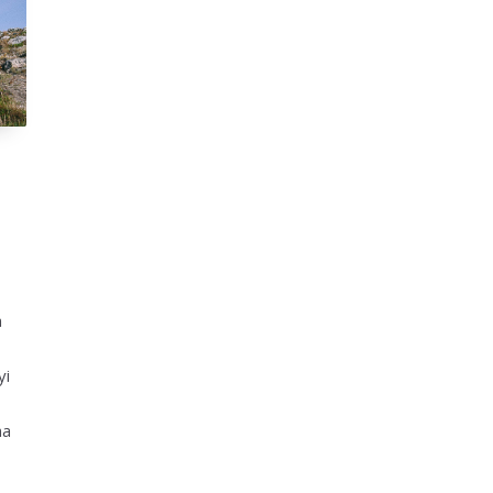
n
yi
na