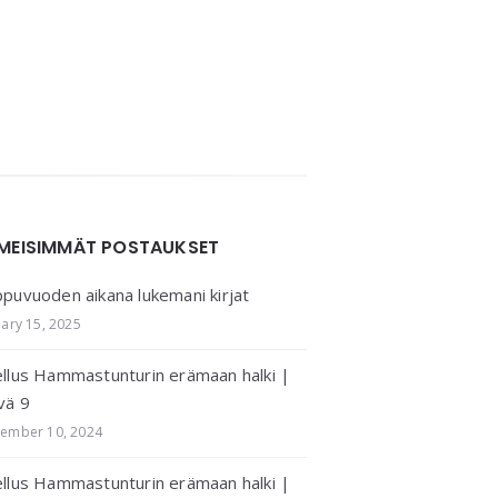
IMEISIMMÄT POSTAUKSET
puvuoden aikana lukemani kirjat
uary 15, 2025
llus Hammastunturin erämaan halki |
vä 9
ember 10, 2024
llus Hammastunturin erämaan halki |