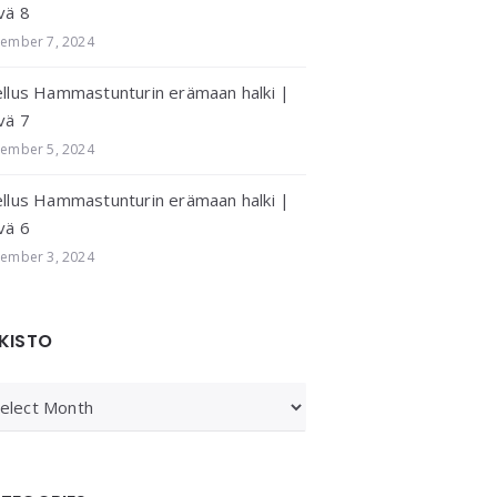
vä 8
ember 7, 2024
llus Hammastunturin erämaan halki |
vä 7
ember 5, 2024
llus Hammastunturin erämaan halki |
vä 6
ember 3, 2024
KISTO
KISTO