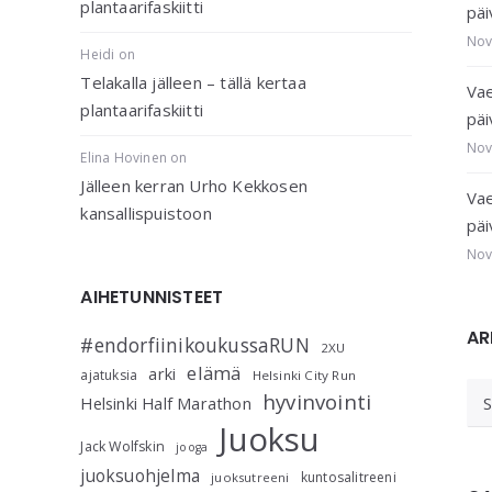
plantaarifaskiitti
päi
Nov
Heidi
on
Telakalla jälleen – tällä kertaa
Vae
plantaarifaskiitti
päi
Nov
Elina Hovinen
on
Jälleen kerran Urho Kekkosen
Vae
kansallispuistoon
päi
Nov
AIHETUNNISTEET
AR
#endorfiinikoukussaRUN
2XU
elämä
arki
ajatuksia
Helsinki City Run
AR
hyvinvointi
Helsinki Half Marathon
Juoksu
Jack Wolfskin
jooga
juoksuohjelma
kuntosalitreeni
juoksutreeni