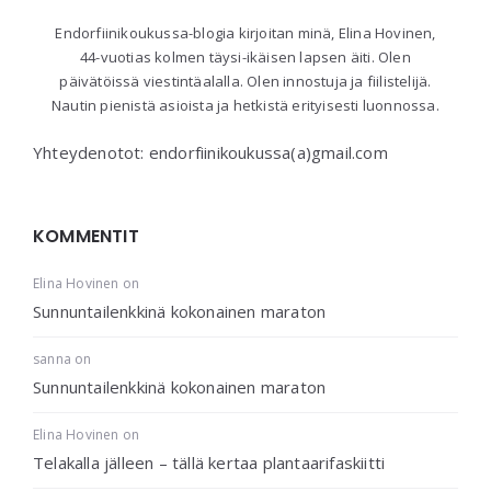
Endorfiinikoukussa-blogia kirjoitan minä, Elina Hovinen,
44-vuotias kolmen täysi-ikäisen lapsen äiti. Olen
päivätöissä viestintäalalla. Olen innostuja ja fiilistelijä.
Nautin pienistä asioista ja hetkistä erityisesti luonnossa.
Yhteydenotot: endorfiinikoukussa(a)gmail.com
KOMMENTIT
Elina Hovinen
on
Sunnuntailenkkinä kokonainen maraton
sanna
on
Sunnuntailenkkinä kokonainen maraton
Elina Hovinen
on
Telakalla jälleen – tällä kertaa plantaarifaskiitti