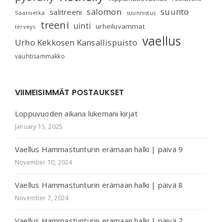
salomon
suunto
salitreeni
Saariselkä
suunnistus
treeni
uinti
urheiluvammat
terveys
vaellus
Urho Kekkosen Kansallispuisto
vauhtisammakko
VIIMEISIMMÄT POSTAUKSET
Loppuvuoden aikana lukemani kirjat
January 15, 2025
Vaellus Hammastunturin erämaan halki | päivä 9
November 10, 2024
Vaellus Hammastunturin erämaan halki | päivä 8
November 7, 2024
Vaellus Hammastunturin erämaan halki | päivä 7