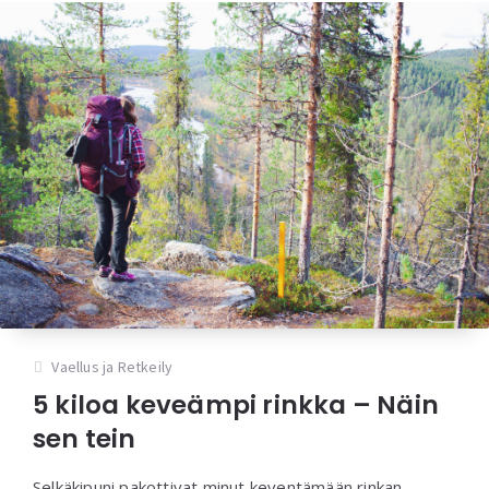
Vaellus ja Retkeily
5 kiloa keveämpi rinkka – Näin
sen tein
Selkäkipuni pakottivat minut keventämään rinkan