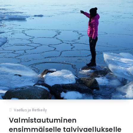
Vaellus ja Retkeily
Valmistautuminen
ensimmäiselle talvivaellukselle