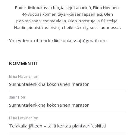
Endorfiinikoukussa-blogia kirjoitan minä, Elina Hovinen,
44-vuotias kolmen täysi-ikäisen lapsen äiti. Olen
päivätöissä viestintäalalla. Olen innostuja ja fiilistelijä.
Nautin pienistä asioista ja hetkistä erityisesti luonnossa.
Yhteydenotot: endorfiinikoukussa(a)gmail.com
KOMMENTIT
Elina Hovinen
on
Sunnuntailenkkinä kokonainen maraton
sanna
on
Sunnuntailenkkinä kokonainen maraton
Elina Hovinen
on
Telakalla jälleen – tällä kertaa plantaarifaskiitti