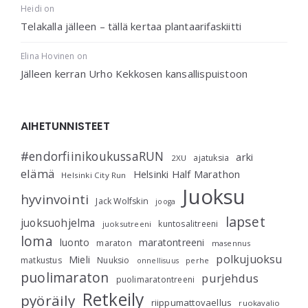
Heidi
on
Telakalla jälleen – tällä kertaa plantaarifaskiitti
Elina Hovinen
on
Jälleen kerran Urho Kekkosen kansallispuistoon
AIHETUNNISTEET
#endorfiinikoukussaRUN
arki
ajatuksia
2XU
elämä
Helsinki Half Marathon
Helsinki City Run
Juoksu
hyvinvointi
Jack Wolfskin
jooga
lapset
juoksuohjelma
kuntosalitreeni
juoksutreeni
loma
luonto
maratontreeni
maraton
masennus
polkujuoksu
Mieli
matkustus
Nuuksio
perhe
onnellisuus
puolimaraton
purjehdus
puolimaratontreeni
Retkeily
pyöräily
riippumattovaellus
ruokavalio