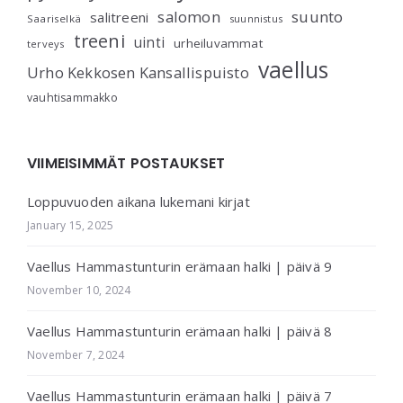
salomon
suunto
salitreeni
Saariselkä
suunnistus
treeni
uinti
urheiluvammat
terveys
vaellus
Urho Kekkosen Kansallispuisto
vauhtisammakko
VIIMEISIMMÄT POSTAUKSET
Loppuvuoden aikana lukemani kirjat
January 15, 2025
Vaellus Hammastunturin erämaan halki | päivä 9
November 10, 2024
Vaellus Hammastunturin erämaan halki | päivä 8
November 7, 2024
Vaellus Hammastunturin erämaan halki | päivä 7