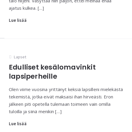
talo hiljeni. Väsyttää niin paljon, ettei meinaa enää
ajatus kulkea. […]
Lue lisää
Lapset
Edulliset kesälomavinkit
lapsiperheille
Olen viime vuosina yrittänyt keksiä lapsilleni mielekästä
tekemistä, jotka eivät maksaisi ihan hirveästi. Eron
jälkeen piti opetella tulemaan toimeen vain omilla
tuloilla ja siinä menikin […]
Lue lisää