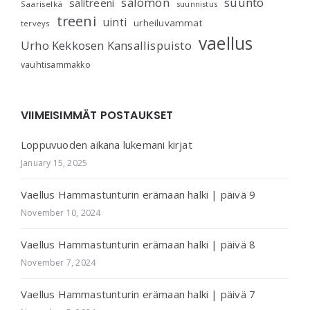
salomon
suunto
salitreeni
Saariselkä
suunnistus
treeni
uinti
urheiluvammat
terveys
vaellus
Urho Kekkosen Kansallispuisto
vauhtisammakko
VIIMEISIMMÄT POSTAUKSET
Loppuvuoden aikana lukemani kirjat
January 15, 2025
Vaellus Hammastunturin erämaan halki | päivä 9
November 10, 2024
Vaellus Hammastunturin erämaan halki | päivä 8
November 7, 2024
Vaellus Hammastunturin erämaan halki | päivä 7