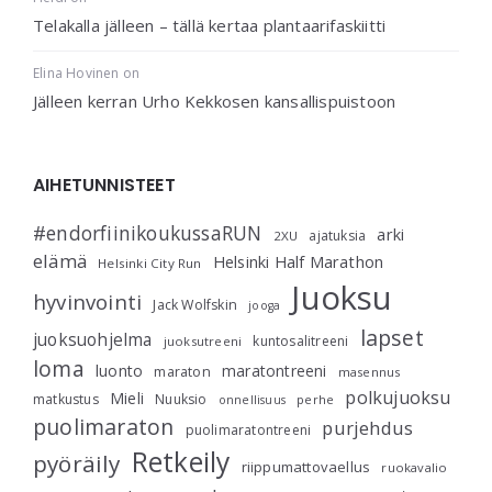
Telakalla jälleen – tällä kertaa plantaarifaskiitti
Elina Hovinen
on
Jälleen kerran Urho Kekkosen kansallispuistoon
AIHETUNNISTEET
#endorfiinikoukussaRUN
arki
ajatuksia
2XU
elämä
Helsinki Half Marathon
Helsinki City Run
Juoksu
hyvinvointi
Jack Wolfskin
jooga
lapset
juoksuohjelma
kuntosalitreeni
juoksutreeni
loma
luonto
maratontreeni
maraton
masennus
polkujuoksu
Mieli
matkustus
Nuuksio
perhe
onnellisuus
puolimaraton
purjehdus
puolimaratontreeni
Retkeily
pyöräily
riippumattovaellus
ruokavalio