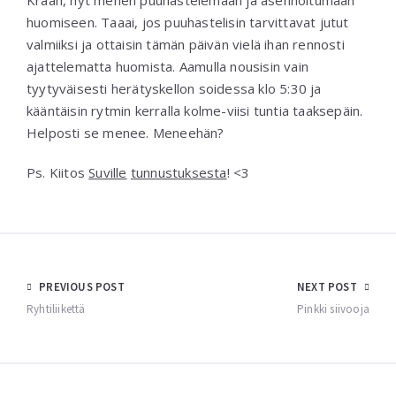
Krääh, nyt menen puuhastelemaan ja asennoitumaan
huomiseen. Taaai, jos puuhastelisin tarvittavat jutut
valmiiksi ja ottaisin tämän päivän vielä ihan rennosti
ajattelematta huomista. Aamulla nousisin vain
tyytyväisesti herätyskellon soidessa klo 5:30 ja
kääntäisin rytmin kerralla kolme-viisi tuntia taaksepäin.
Helposti se menee. Meneehän?
Ps. Kiitos
Suville
tunnustuksesta
! <3
Post
PREVIOUS POST
NEXT POST
navigation
Ryhtiliikettä
Pinkki siivooja