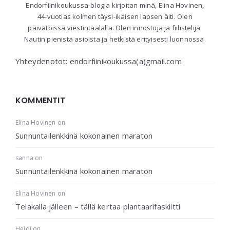
Endorfiinikoukussa-blogia kirjoitan minä, Elina Hovinen,
44-vuotias kolmen täysi-ikäisen lapsen äiti. Olen
päivätöissä viestintäalalla. Olen innostuja ja fiilistelijä.
Nautin pienistä asioista ja hetkistä erityisesti luonnossa.
Yhteydenotot: endorfiinikoukussa(a)gmail.com
KOMMENTIT
Elina Hovinen
on
Sunnuntailenkkinä kokonainen maraton
sanna
on
Sunnuntailenkkinä kokonainen maraton
Elina Hovinen
on
Telakalla jälleen – tällä kertaa plantaarifaskiitti
Heidi
on