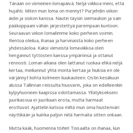
Tänään on viimeinen lomapäivä. Neljä viikkoa meni, että
hujahti. Miten mun loma on mennyt? Purjehdin viikon
äidin ja siskon kanssa. Nautin täysin siemauksin ja sain
pääkoppaani vähän järjestettyä parempaan kuntoon.
Seuraavan viikon lomailimme koko perheen voimin.
Rentoa oleilua, ihanaa ja harvinaista koko perheen
yhdessäoloa. Kaksi viimeistä lomaviikkoa olen
hengannut tyttösten kanssa ympäriinsä ja ottanut
rennosti. Loman aikana olen laittanut ruokaa ehkä neljä
kertaa, meikannut yhtä monta kertaa ja hiuksia en ole
värjännyt kohta kolmeen kuukauteen. Ostin kesäkuun
alussa Tallinnan reissulta hiusvärin, joka on edelleenkin
kylpyhuoneen kaapissa odottamassa. Yllätyksekseni
juurikasvua ei juurikaan erota, mutta harmaat
erottuvat. Ajattelin katsoa miltä mun oma hiustenväri
näyttikään ja kuinka paljon niitä harmaita sitten onkaan.
Mutta kääk, huomenna töihin! Toisaalta on ihanaa, kun