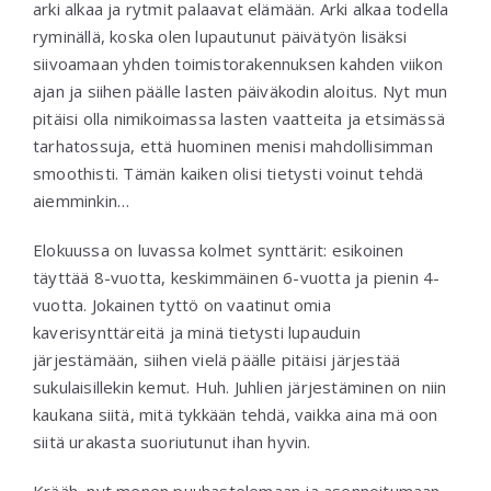
arki alkaa ja rytmit palaavat elämään. Arki alkaa todella
ryminällä, koska olen lupautunut päivätyön lisäksi
siivoamaan yhden toimistorakennuksen kahden viikon
ajan ja siihen päälle lasten päiväkodin aloitus. Nyt mun
pitäisi olla nimikoimassa lasten vaatteita ja etsimässä
tarhatossuja, että huominen menisi mahdollisimman
smoothisti. Tämän kaiken olisi tietysti voinut tehdä
aiemminkin…
Elokuussa on luvassa kolmet synttärit: esikoinen
täyttää 8-vuotta, keskimmäinen 6-vuotta ja pienin 4-
vuotta. Jokainen tyttö on vaatinut omia
kaverisynttäreitä ja minä tietysti lupauduin
järjestämään, siihen vielä päälle pitäisi järjestää
sukulaisillekin kemut. Huh. Juhlien järjestäminen on niin
kaukana siitä, mitä tykkään tehdä, vaikka aina mä oon
siitä urakasta suoriutunut ihan hyvin.