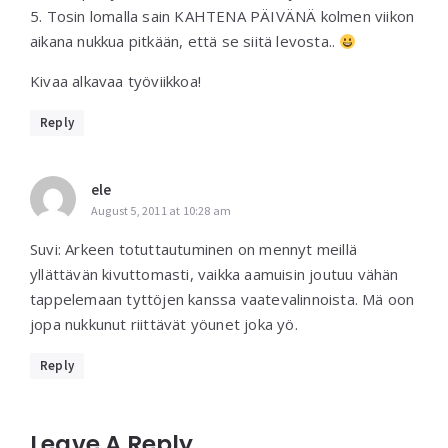
5. Tosin lomalla sain KAHTENA PÄIVÄNÄ kolmen viikon
aikana nukkua pitkään, että se siitä levosta..
Kivaa alkavaa työviikkoa!
Reply
ele
August 5, 2011 at 10:28 am
Suvi: Arkeen totuttautuminen on mennyt meillä
yllättävän kivuttomasti, vaikka aamuisin joutuu vähän
tappelemaan tyttöjen kanssa vaatevalinnoista. Mä oon
jopa nukkunut riittävät yöunet joka yö.
Reply
Leave A Reply